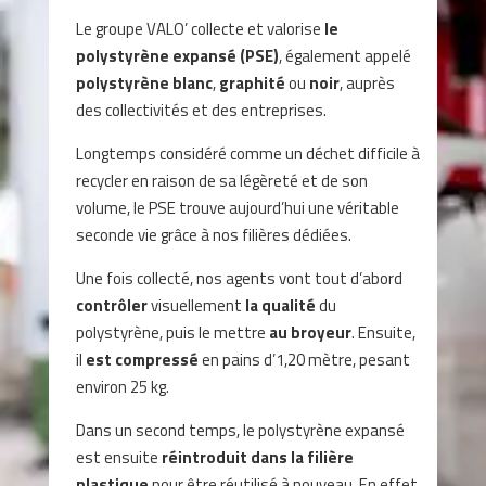
Le groupe VALO’ collecte et valorise
le
polystyrène expansé (PSE)
, également appelé
polystyrène blanc
,
graphité
ou
noir
, auprès
des collectivités et des entreprises.
Longtemps considéré comme un déchet difficile à
recycler en raison de sa légèreté et de son
volume, le PSE trouve aujourd’hui une véritable
seconde vie grâce à nos filières dédiées.
Une fois collecté, nos agents vont tout d’abord
contrôler
visuellement
la qualité
du
polystyrène, puis le mettre
au broyeur
. Ensuite,
il
est compressé
en pains d’1,20 mètre, pesant
environ 25 kg.
Dans un second temps, le polystyrène expansé
est ensuite
réintroduit dans la filière
plastique
pour être réutilisé à nouveau. En effet,