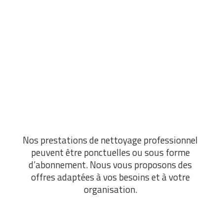
Nous proposons des prestations de nettoyage de
vitres, permettant d’
améliorer la luminosité
de
vos bureaux et
l’esthétique
de vos locaux.
Nous nous débarrassons également de la
poussière et de la saleté accumulées sur les
rebords de fenêtre.
Chaque détail compte !
Nos prestations de nettoyage professionnel
peuvent être ponctuelles ou sous forme
d’abonnement. Nous vous proposons des
offres adaptées à vos besoins et à votre
organisation.