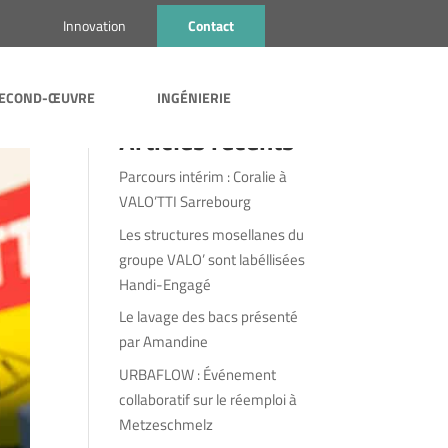
s
Innovation
Contact
Rechercher
ECOND-ŒUVRE
INGÉNIERIE
Articles récents
Parcours intérim : Coralie à
VALO’TTI Sarrebourg
Les structures mosellanes du
groupe VALO’ sont labéllisées
Handi-Engagé
Le lavage des bacs présenté
par Amandine
URBAFLOW : Événement
collaboratif sur le réemploi à
Metzeschmelz