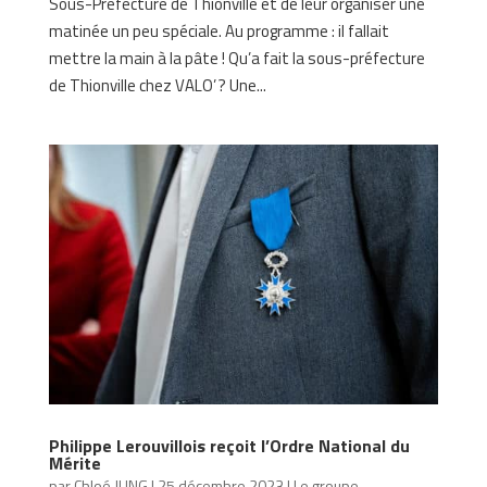
Sous-Préfecture de Thionville et de leur organiser une
matinée un peu spéciale. Au programme : il fallait
mettre la main à la pâte ! Qu’a fait la sous-préfecture
de Thionville chez VALO’ ? Une...
Philippe Lerouvillois reçoit l’Ordre National du
Mérite
par
Chloé JUNG
|
25 décembre 2023
|
Le groupe