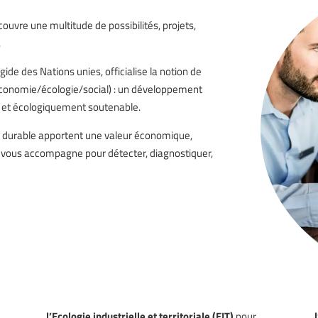
ouvre une multitude de possibilités, projets,
.
gide des Nations unies, officialise la notion de
(économie/écologie/social) : un développement
 et écologiquement soutenable.
 durable apportent une valeur économique,
b vous accompagne pour détecter, diagnostiquer,
r
l’Ecologie industrielle et territoriale
(EIT)
pour
l