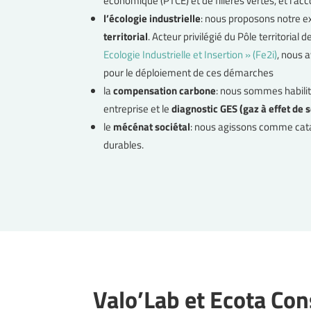
économique (PTCE) et de filières vertes, et l’a
l’écologie industrielle
: nous proposons notre e
territorial
. Acteur privilégié du Pôle territori
Ecologie Industrielle et Insertion » (Fe2i)
,
nous a
pour le déploiement de ces démarches
la
compensation carbone
: nous sommes habilit
entreprise et le
diagnostic GES (gaz à effet de s
le
mécénat sociétal
: nous agissons comme cat
durables.
Valo’Lab et Ecota Co