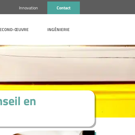
s
Innovation
Contact
ECOND-ŒUVRE
INGÉNIERIE
nseil en