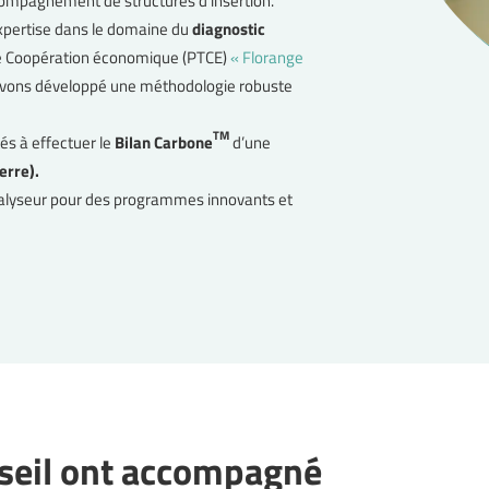
ccompagnement de structures d’insertion.
xpertise dans le domaine du
diagnostic
al de Coopération économique (PTCE)
« Florange
vons développé une méthodologie robuste
TM
és à effectuer le
Bilan Carbone
d’une
erre).
alyseur pour des programmes innovants et
nseil ont accompagné